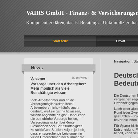
VAIRS GmbH - Finanz- & Versicherungs
Kompetent erklären, das ist Beratung. - Unkompliziert han
Startseite
Privat
Navigation:
Sta
News
News
Deutsch
Vorsorge
07.08.2026
Bedeut
Vorsorge über den Arbeitgeber:
Mehr möglich als viele
Beschäftigte wissen
Die Deutschen l
vergleichen reg
Viele Arbeitnehmer nutzen die
Offenheit gegenü
Vorsorgemöglichkeiten ihres
Arbeitgebers nicht – häufig auch
Nach einer aktue
deshalb, weil sie gar nicht wissen,
Rund jeder Zweit
welche Angebote es gibt. Dabei kann
gestützten Funk
die betriebliche Vorsorge helfen,
bevor sie ihnen 
Versorgungslücken bei Rente,
Für Sparer bleib
Gesundheit oder Berufsunfähigkeit
Entscheidung. W
zu schließen. Studien zeigen jedoch,
behält, kann se
dass entsprechende Leistungen in
vielen Unternehmen noch immer die