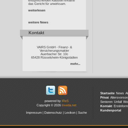
entsprechenden Klauseln erklärte
das Gericht für unwirksam.
weiterlesen
weitere News
Kontakt
Kontakt
VAIRS GmbH - Finanz- &
Versicherungsmakler
Auerbacher Str. 10c
65428 Rüsselsheim-Königstädten
mehr...
Startseite
News
A
Privat
Altersvorsor
powered by
IReS
Senioren
Unfall
Wo
Copyright © 2026
Inveda.net
Kontakt
Erstinform
Kundenportal
Impressum
|
Datenschutz
|
Lexikon
|
Suche