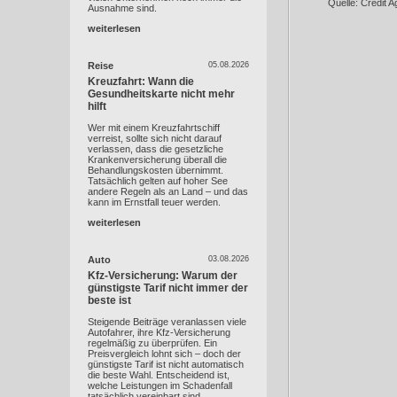
Quelle: Crédit 
Ausnahme sind.
weiterlesen
Reise
05.08.2026
Kreuzfahrt: Wann die
Gesundheitskarte nicht mehr
hilft
Wer mit einem Kreuzfahrtschiff
verreist, sollte sich nicht darauf
verlassen, dass die gesetzliche
Krankenversicherung überall die
Behandlungskosten übernimmt.
Tatsächlich gelten auf hoher See
andere Regeln als an Land – und das
kann im Ernstfall teuer werden.
weiterlesen
Auto
03.08.2026
Kfz-Versicherung: Warum der
günstigste Tarif nicht immer der
beste ist
Steigende Beiträge veranlassen viele
Autofahrer, ihre Kfz-Versicherung
regelmäßig zu überprüfen. Ein
Preisvergleich lohnt sich – doch der
günstigste Tarif ist nicht automatisch
die beste Wahl. Entscheidend ist,
welche Leistungen im Schadenfall
tatsächlich vereinbart sind.