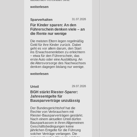
weiterlesen
Sparverhalten
31.07.2026
Für Kinder sparen: An den
Führerschein denken viele – an
die Rente nur wenige
Die meisten Eltern legen regelmäßig
Geld für ihre Kinder zurück. Dabei
geht es vor allem darum, den Start
ins Erwachsenenleben zu erleichtern
– etwa für den Führerschein, das
erste Auto oder eine Ausbildung. An
die Altersvorsorge des Nachwuchses
denken dagegen bislang nur wenige.
weiterlesen
Urteil
29.07.2026
BGH stärkt Riester-Sparer:
Jahresentgelte für
Bausparverträge unzulässig
Der Bundesgerichtshof hat die
Rechte von Verbrauchern mit
Riester-Bausparverträgen gestärkt.
Nach einem aktuellen Urteil dürfen
Bausparkassen in ihren Allgemeinen
Geschäftsbedingungen keine
jährlichen Entgelte für die Führung
solcher Verträge verlangen. Die