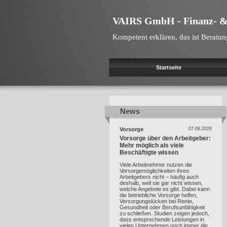
VAIRS GmbH - Finanz- &
Kompetent erklären, das ist Beratun
Startseite
News
News
Vorsorge
07.08.2026
Vorsorge über den Arbeitgeber:
Mehr möglich als viele
Beschäftigte wissen
Viele Arbeitnehmer nutzen die
Vorsorgemöglichkeiten ihres
Arbeitgebers nicht – häufig auch
deshalb, weil sie gar nicht wissen,
welche Angebote es gibt. Dabei kann
die betriebliche Vorsorge helfen,
Versorgungslücken bei Rente,
Gesundheit oder Berufsunfähigkeit
zu schließen. Studien zeigen jedoch,
dass entsprechende Leistungen in
vielen Unternehmen noch immer die