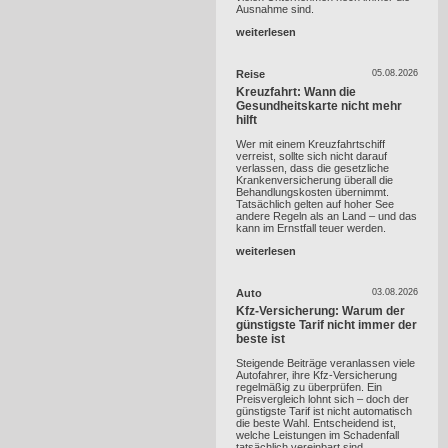
Ausnahme sind.
weiterlesen
Reise
05.08.2026
Kreuzfahrt: Wann die
Gesundheitskarte nicht mehr
hilft
Wer mit einem Kreuzfahrtschiff
verreist, sollte sich nicht darauf
verlassen, dass die gesetzliche
Krankenversicherung überall die
Behandlungskosten übernimmt.
Tatsächlich gelten auf hoher See
andere Regeln als an Land – und das
kann im Ernstfall teuer werden.
weiterlesen
Auto
03.08.2026
Kfz-Versicherung: Warum der
günstigste Tarif nicht immer der
beste ist
Steigende Beiträge veranlassen viele
Autofahrer, ihre Kfz-Versicherung
regelmäßig zu überprüfen. Ein
Preisvergleich lohnt sich – doch der
günstigste Tarif ist nicht automatisch
die beste Wahl. Entscheidend ist,
welche Leistungen im Schadenfall
tatsächlich vereinbart sind.