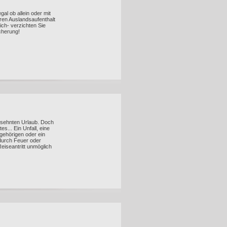
gal ob allein oder mit
ren Auslandsaufenthalt
lich- verzichten Sie
cherung!
ersehnten Urlaub. Doch
s... Ein Unfall, eine
gehörigen oder ein
durch Feuer oder
Reiseantritt unmöglich