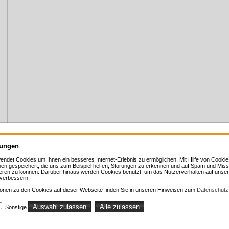
lungen
endet Cookies u
m Ihnen ein besseres Internet-Erlebnis zu ermöglichen. Mit Hilfe von Cooki
nen gespeichert, die uns zum Beispiel helfen, Störungen zu erkennen und auf Spam und Mi
Startseite
News
Aktuelles
Analyse
Wissenswertes
Angebotsanfragen
ren zu können. Darüber hinaus werden Cookies benutzt, um das Nutzerverhalten auf unser
Privat
Altersvorsorge
Bauleistung
Berufsunfähigkeit
Fahrzeug
Haftpflicht
Hausrat
 verbessern.
Senioren
Unfall
Wohngebäude
Pflege,Krankh.
ationen zu den Cookies auf dieser Webseite finden Sie in unseren Hinweisen zum
Kontakt
Erstinformation
Beratung
Anfahrt
Impressum
Datenschutz
Kontaktformul
Datenschutz
Kundenportal
Auswahl zulassen
Alle zulassen
Sonstige