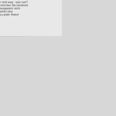
r sind weg - was nun?
n möchten Sie bestimmt
eisegepäck nicht
gehört eine
zu jeder Reise!