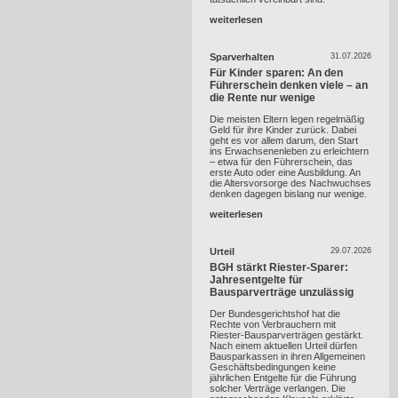
weiterlesen
Sparverhalten
31.07.2026
Für Kinder sparen: An den
Führerschein denken viele – an
die Rente nur wenige
Die meisten Eltern legen regelmäßig
Geld für ihre Kinder zurück. Dabei
geht es vor allem darum, den Start
ins Erwachsenenleben zu erleichtern
– etwa für den Führerschein, das
erste Auto oder eine Ausbildung. An
die Altersvorsorge des Nachwuchses
denken dagegen bislang nur wenige.
weiterlesen
Urteil
29.07.2026
BGH stärkt Riester-Sparer:
Jahresentgelte für
Bausparverträge unzulässig
Der Bundesgerichtshof hat die
Rechte von Verbrauchern mit
Riester-Bausparverträgen gestärkt.
Nach einem aktuellen Urteil dürfen
Bausparkassen in ihren Allgemeinen
Geschäftsbedingungen keine
jährlichen Entgelte für die Führung
solcher Verträge verlangen. Die