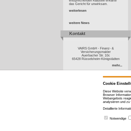
entsprechenden Klauseln erklärte
das Gericht für unwirksam.
weiterlesen
weitere News
Kontakt
Kontakt
VAIRS GmbH - Finanz- &
Versicherungsmakler
Auerbacher Str. 10c
65428 Rüsselsheim-Königstädten
mehr...
Cookie Einstel
Diese Website verw
Browser Informatio
Webangebots reagie
analysieren und zu
powered by
IReS
Copyright © 2026
Inveda.net
Detaillierte Inform
Impressum
|
Datenschutz
|
Lexikon
|
Suche
Notwendige