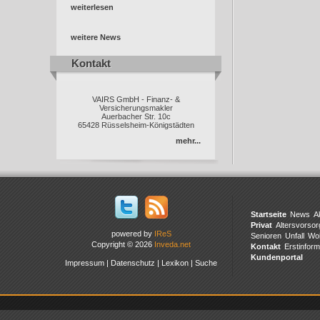
weiterlesen
weitere News
Kontakt
Kontakt
VAIRS GmbH - Finanz- &
Versicherungsmakler
Auerbacher Str. 10c
65428 Rüsselsheim-Königstädten
mehr...
Startseite
News
A
Privat
Altersvorsor
powered by
IReS
Senioren
Unfall
Wo
Copyright © 2026
Inveda.net
Kontakt
Erstinform
Kundenportal
Impressum
|
Datenschutz
|
Lexikon
|
Suche