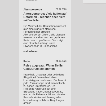
Altersvorsorge
27.07.2026
Altersvorsorge: Viele hoffen auf
Reformen – rechnen aber nicht
mit Vorteilen
Die Mehrheit der Deutschen wünscht
sich eine stärkere staatliche
Förderung der privaten
Altersvorsorge. Gleichzeitig glauben
viele nicht, selbst von den geplanten
Reformen zu profitieren. Das zeigt
eine aktuelle Umfrage unter
Erwachsenen in Deutschland.
weiterlesen
Reise
24.07.2026
Reise abgesagt: Wann Sie Ihr
Geld zurückbekommen
Krankheit, Unwetter oder geänderte
Flugpläne können den Urlaub
kurzfristig platzen lassen. Doch nicht
jede Reiseabsage führt automatisch
zu hohen Stornokosten. Ob
Reisende Anspruch auf eine
Erstattung haben, hängt davon ab,
warum die Reise ausfällt und ob eine
Reiserücktrittsversicherung oder
besondere gesetzliche Regelungen
greifen.