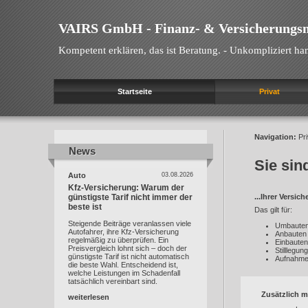
VAIRS GmbH - Finanz- & Versicherungs
Kompetent erklären, das ist Beratung. - Unkompliziert han
Startseite
Privat
Navigation:
Pri
News
News
Sie sind
Auto
03.08.2026
Kfz-Versicherung: Warum der
günstigste Tarif nicht immer der
...Ihrer Versic
beste ist
Das gilt für:
Steigende Beiträge veranlassen viele
Umbaute
Autofahrer, ihre Kfz-Versicherung
Anbauten
regelmäßig zu überprüfen. Ein
Einbauten
Preisvergleich lohnt sich – doch der
Stilllegu
günstigste Tarif ist nicht automatisch
Aufnahme
die beste Wahl. Entscheidend ist,
welche Leistungen im Schadenfall
tatsächlich vereinbart sind.
Zusätzlich m
weiterlesen