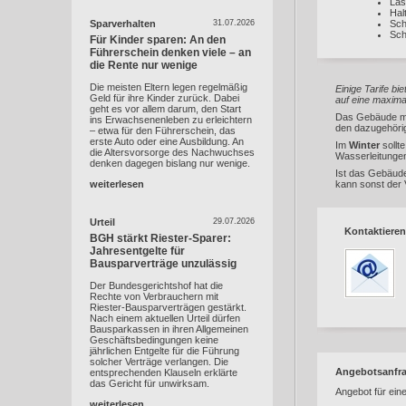
Las
Hal
Sparverhalten
31.07.2026
Sch
Sch
Für Kinder sparen: An den
Führerschein denken viele – an
die Rente nur wenige
Die meisten Eltern legen regelmäßig
Einige Tarife b
Geld für ihre Kinder zurück. Dabei
auf eine maxi
geht es vor allem darum, den Start
Das Gebäude 
ins Erwachsenenleben zu erleichtern
den dazugehörig
– etwa für den Führerschein, das
erste Auto oder eine Ausbildung. An
Im
Winter
sollte
die Altersvorsorge des Nachwuchses
Wasserleitunge
denken dagegen bislang nur wenige.
Ist das Gebäu
weiterlesen
kann sonst der 
Urteil
29.07.2026
Kontaktieren
BGH stärkt Riester-Sparer:
Jahresentgelte für
Bausparverträge unzulässig
Der Bundesgerichtshof hat die
Rechte von Verbrauchern mit
Riester-Bausparverträgen gestärkt.
Nach einem aktuellen Urteil dürfen
Bausparkassen in ihren Allgemeinen
Geschäftsbedingungen keine
jährlichen Entgelte für die Führung
solcher Verträge verlangen. Die
Angebotsanfr
entsprechenden Klauseln erklärte
das Gericht für unwirksam.
Angebot für ein
weiterlesen