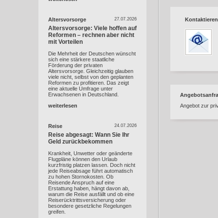
Altersvorsorge
27.07.2026
Kontaktieren
Altersvorsorge: Viele hoffen auf
Reformen – rechnen aber nicht
mit Vorteilen
Die Mehrheit der Deutschen wünscht
sich eine stärkere staatliche
Förderung der privaten
Altersvorsorge. Gleichzeitig glauben
viele nicht, selbst von den geplanten
Reformen zu profitieren. Das zeigt
eine aktuelle Umfrage unter
Erwachsenen in Deutschland.
Angebotsanfr
weiterlesen
Angebot zur pri
Reise
24.07.2026
Reise abgesagt: Wann Sie Ihr
Geld zurückbekommen
Krankheit, Unwetter oder geänderte
Flugpläne können den Urlaub
kurzfristig platzen lassen. Doch nicht
jede Reiseabsage führt automatisch
zu hohen Stornokosten. Ob
Reisende Anspruch auf eine
Erstattung haben, hängt davon ab,
warum die Reise ausfällt und ob eine
Reiserücktrittsversicherung oder
besondere gesetzliche Regelungen
greifen.