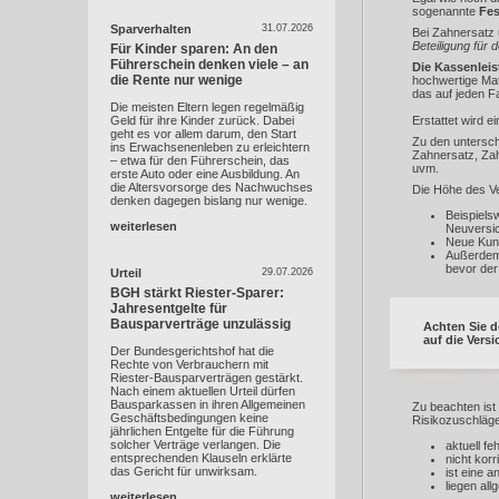
sogenannte
Fes
Sparverhalten
31.07.2026
Bei Zahnersatz
Beteiligung für 
Für Kinder sparen: An den
Führerschein denken viele – an
Die Kassenlei
die Rente nur wenige
hochwertige Mat
das auf jeden Fa
Die meisten Eltern legen regelmäßig
Geld für ihre Kinder zurück. Dabei
Erstattet wird 
geht es vor allem darum, den Start
Zu den untersch
ins Erwachsenenleben zu erleichtern
Zahnersatz, Zah
– etwa für den Führerschein, das
uvm.
erste Auto oder eine Ausbildung. An
die Altersvorsorge des Nachwuchses
Die Höhe des V
denken dagegen bislang nur wenige.
Beispiels
weiterlesen
Neuversic
Neue Kund
Außerdem 
bevor der
Urteil
29.07.2026
BGH stärkt Riester-Sparer:
Jahresentgelte für
Bausparverträge unzulässig
Achten Sie d
auf die Ver
Der Bundesgerichtshof hat die
Rechte von Verbrauchern mit
Riester-Bausparverträgen gestärkt.
Nach einem aktuellen Urteil dürfen
Bausparkassen in ihren Allgemeinen
Zu beachten ist
Geschäftsbedingungen keine
Risikozuschläge
jährlichen Entgelte für die Führung
solcher Verträge verlangen. Die
aktuell f
entsprechenden Klauseln erklärte
nicht korr
das Gericht für unwirksam.
ist eine 
liegen al
weiterlesen