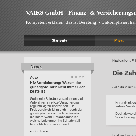
VAIRS GmbH - Finanz- & Versicherungs
Kompetent erklären, das ist Beratung. - Unkompliziert han
Startseite
Privat
Navigation:
Pri
News
News
Die Za
Auto
03.08.2026
Kfz-Versicherung: Warum der
günstigste Tarif nicht immer der
Sie sind in der
beste ist
Steigende Beiträge veranlassen viele
Autofahrer, ihre Kfz-Versicherung
Keramikinlays
regelmäßig zu überprüfen. Ein
zahlen Sie als
Preisvergleich lohnt sich – doch der
günstigste Tarif ist nicht automatisch
Deshalb werd
die beste Wahl. Entscheidend ist,
Versicherunge
welche Leistungen im Schadenfall
tatsächlich vereinbart sind.
weiterlesen
Egal wie hoch d