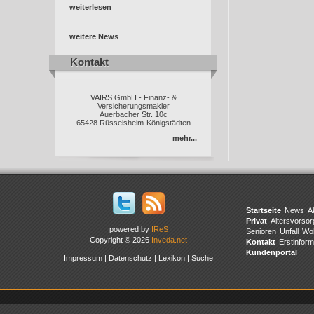
weiterlesen
weitere News
Kontakt
Kontakt
VAIRS GmbH - Finanz- &
Versicherungsmakler
Auerbacher Str. 10c
65428 Rüsselsheim-Königstädten
mehr...
Startseite
News
A
Privat
Altersvorsor
powered by
IReS
Senioren
Unfall
Wo
Copyright © 2026
Inveda.net
Kontakt
Erstinform
Kundenportal
Impressum
|
Datenschutz
|
Lexikon
|
Suche