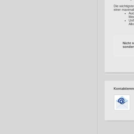
Die wichtigst
einer maximal
Auc
Med
Unf
Alk
Nicht n
sondern
Kontaktieren