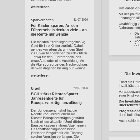
weiterlesen
Um einen opt
Mit der priva
Leistungen sin
Sparverhalten
31.07.2026
Unabhängig vo
Für Kinder sparen: An den
Nahrungsmittel
Führerschein denken viele – an
Die
die Rente nur wenige
Jah
Abe
Die meisten Eltern legen regelmäßig
Aus
Geld für ihre Kinder zurück. Dabei
geht es vor allem darum, den Start
ins Erwachsenenleben zu erleichtern
– etwa für den Führerschein, das
erste Auto oder eine Ausbildung. An
die Altersvorsorge des Nachwuchses
denken dagegen bislang nur wenige.
Die Inva
weiterlesen
Führt ein Unfa
Invaliditätss
Urteil
29.07.2026
Voraussetzung 
BGH stärkt Riester-Sparer:
einer Frist vo
Jahresentgelte für
Die Invalidi
Bausparverträge unzulässig
überschritten
Der Bundesgerichtshof hat die
Progression
Rechte von Verbrauchern mit
dass bei höhe
Riester-Bausparverträgen gestärkt.
Auch zahlen ei
Nach einem aktuellen Urteil dürfen
Bausparkassen in ihren Allgemeinen
Geschäftsbedingungen keine
jährlichen Entgelte für die Führung
solcher Verträge verlangen. Die