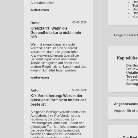
Unf
Ausnahme sind.
Tod
Unf
weiterlesen
Übe
Kos
Reise
05.08.2026
Kreuzfahrt: Wann die
Gesundheitskarte nicht mehr
Einige Gesellsc
hilft
Wer mit einem Kreuzfahrtschiff
verreist, sollte sich nicht darauf
verlassen, dass die gesetzliche
Krankenversicherung überall die
Kapitelübe
Behandlungskosten übernimmt.
Tatsächlich gelten auf hoher See
Die Be
andere Regeln als an Land – und das
Die Inv
kann im Ernstfall teuer werden.
Unfallr
Todesfa
weiterlesen
Zusätzl
Beitrag
Auto
03.08.2026
Kfz-Versicherung: Warum der
günstigste Tarif nicht immer der
Angebotsanfr
beste ist
Angebot für ein
Steigende Beiträge veranlassen viele
Autofahrer, ihre Kfz-Versicherung
regelmäßig zu überprüfen. Ein
Preisvergleich lohnt sich – doch der
günstigste Tarif ist nicht automatisch
die beste Wahl. Entscheidend ist,
welche Leistungen im Schadenfall
Die Bed
tatsächlich vereinbart sind.