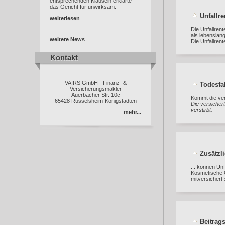
entsprechenden Klauseln erklärte
das Gericht für unwirksam.
Unfallre
weiterlesen
Die Unfallrent
als lebenslan
weitere News
Die Unfallren
Kontakt
Kontakt
VAIRS GmbH - Finanz- &
Todesfal
Versicherungsmakler
Auerbacher Str. 10c
Kommt die ver
65428 Rüsselsheim-Königstädten
Die versicher
verstirbt.
mehr...
Zusätzli
... können U
Kosmetische O
mitversichert
Beitrag