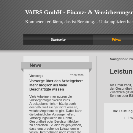
VAIRS GmbH - Finanz- & Versicherungs
Kompetent erklären, das ist Beratung. - Unkompliziert han
Startseite
Privat
Navigation:
Pri
News
News
Leistun
Vorsorge
07.08.2026
Vorsorge über den Arbeitgeber:
Mehr möglich als viele
Als Unfall zähl
der Gesundheit e
Beschäftigte wissen
Zusätzlich gilt
Sehnen oder Bä
Viele Arbeitnehmer nutzen die
Vorsorgemöglichkeiten ihres
Arbeitgebers nicht – häufig auch
deshalb, weil sie gar nicht wissen,
welche Angebote es gibt. Dabei kann
Die Leistung
die betriebliche Vorsorge helfen,
Inv
Versorgungslücken bei Rente,
Gesundheit oder Berufsunfähigkeit
zu schließen. Studien zeigen jedoch,
dass entsprechende Leistungen in
vielen Unternehmen noch immer die