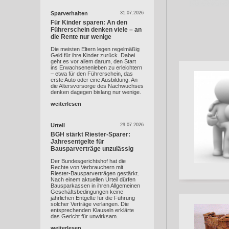
Sparverhalten
31.07.2026
Für Kinder sparen: An den
Führerschein denken viele – an
die Rente nur wenige
Die meisten Eltern legen regelmäßig
Geld für ihre Kinder zurück. Dabei
geht es vor allem darum, den Start
ins Erwachsenenleben zu erleichtern
– etwa für den Führerschein, das
erste Auto oder eine Ausbildung. An
die Altersvorsorge des Nachwuchses
denken dagegen bislang nur wenige.
weiterlesen
Urteil
29.07.2026
BGH stärkt Riester-Sparer:
Jahresentgelte für
Bausparverträge unzulässig
Der Bundesgerichtshof hat die
Rechte von Verbrauchern mit
Riester-Bausparverträgen gestärkt.
Nach einem aktuellen Urteil dürfen
Bausparkassen in ihren Allgemeinen
Geschäftsbedingungen keine
jährlichen Entgelte für die Führung
solcher Verträge verlangen. Die
entsprechenden Klauseln erklärte
das Gericht für unwirksam.
weiterlesen