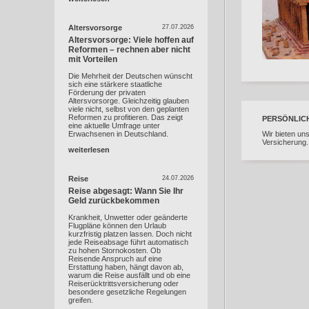
Altersvorsorge
27.07.2026
Altersvorsorge: Viele hoffen auf
Reformen – rechnen aber nicht
mit Vorteilen
Die Mehrheit der Deutschen wünscht
sich eine stärkere staatliche
Förderung der privaten
Altersvorsorge. Gleichzeitig glauben
viele nicht, selbst von den geplanten
Reformen zu profitieren. Das zeigt
PERSÖNLIC
eine aktuelle Umfrage unter
Erwachsenen in Deutschland.
Wir bieten un
Versicherung.
weiterlesen
Reise
24.07.2026
Reise abgesagt: Wann Sie Ihr
Geld zurückbekommen
Krankheit, Unwetter oder geänderte
Flugpläne können den Urlaub
kurzfristig platzen lassen. Doch nicht
jede Reiseabsage führt automatisch
zu hohen Stornokosten. Ob
Reisende Anspruch auf eine
Erstattung haben, hängt davon ab,
warum die Reise ausfällt und ob eine
Reiserücktrittsversicherung oder
besondere gesetzliche Regelungen
greifen.