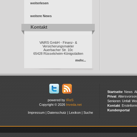
weiterlesen
weitere News
Kontakt
Kontakt
VAIRS GmbH - Finanz- &
Versicherungsmakler
Auerbacher Str. 10c
65428 Rüsselsheim-Königstädten
mehr...
Startseite
News
A
Privat
Altersvorsor
powered by
IReS
Senioren
Unfall
Wo
Copyright © 2026
Inveda.net
Kontakt
Erstinform
Kundenportal
Impressum
|
Datenschutz
|
Lexikon
|
Suche