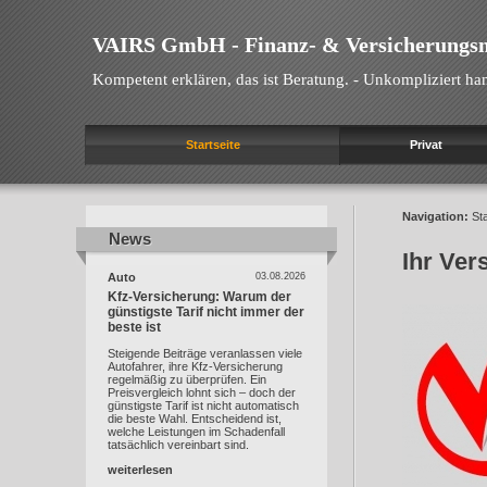
VAIRS GmbH - Finanz- & Versicherungs
Kompetent erklären, das ist Beratung. - Unkompliziert han
Startseite
Privat
Navigation:
Sta
News
News
Ihr Ver
Auto
03.08.2026
Kfz-Versicherung: Warum der
günstigste Tarif nicht immer der
beste ist
Steigende Beiträge veranlassen viele
Autofahrer, ihre Kfz-Versicherung
regelmäßig zu überprüfen. Ein
Preisvergleich lohnt sich – doch der
günstigste Tarif ist nicht automatisch
die beste Wahl. Entscheidend ist,
welche Leistungen im Schadenfall
tatsächlich vereinbart sind.
weiterlesen