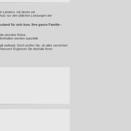
n Ländern, mit denen ein
utz nur den üblichen Leistungen der
land für sich bzw. Ihre ganze Familie -
die einzelne Reise.
fenthalten werden spezielle
lt weltweit. Doch prüfen Sie, ob alles versichert
schlossen! Ergänzen Sie deshalb Ihren