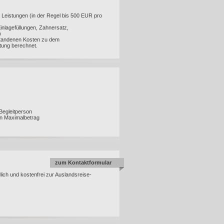
 Leistungen (in der Regel bis 500 EUR pro
inlagefüllungen, Zahnersatz,
)
tstandenen Kosten zu dem
tung berechnet.
Begleitperson
n Maximalbetrag
zum Kontaktformular
lich und kostenfrei zur Auslandsreise-