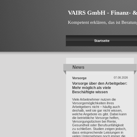
VAIRS GmbH - Finanz- &
Kompetent erklären, das ist Beratun
Startseite
News
News
Vorsorge
07.08.2026
Vorsorge über den Arbeitgeber:
Mehr möglich als viele
Beschäftigte wissen
Viele Arbeitnehmer nutzen die
Vorsorgemöglichkeiten ihres
Arbeitgebers nicht – häufig auch
deshalb, weil sie gar nicht wissen,
welche Angebote es gibt. Dabei kann
die betriebliche Vorsorge helfen,
Versorgungslücken bei Rente,
Gesundheit oder Berufsunfähigkeit
zu schließen. Studien zeigen jedoch,
dass entsprechende Leistungen in
vielen Unternehmen noch immer die