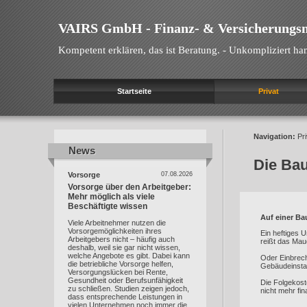
VAIRS GmbH - Finanz- & Versicherungs
Kompetent erklären, das ist Beratung. - Unkompliziert han
Startseite
Privat
Navigation:
Pri
News
News
Die Bau
Vorsorge
07.08.2026
Vorsorge über den Arbeitgeber:
Mehr möglich als viele
Beschäftigte wissen
Auf einer Bau
Viele Arbeitnehmer nutzen die
Vorsorgemöglichkeiten ihres
Ein heftiges 
Arbeitgebers nicht – häufig auch
reißt das Mau
deshalb, weil sie gar nicht wissen,
welche Angebote es gibt. Dabei kann
Oder Einbrech
die betriebliche Vorsorge helfen,
Gebäudeinstal
Versorgungslücken bei Rente,
Gesundheit oder Berufsunfähigkeit
Die Folgekost
zu schließen. Studien zeigen jedoch,
nicht mehr fin
dass entsprechende Leistungen in
vielen Unternehmen noch immer die