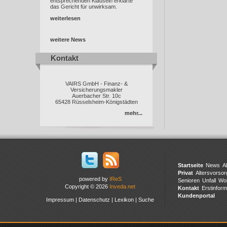
entsprechenden Klauseln erklärte
das Gericht für unwirksam.
weiterlesen
weitere News
Kontakt
Kontakt
VAIRS GmbH - Finanz- &
Versicherungsmakler
Auerbacher Str. 10c
65428 Rüsselsheim-Königstädten
mehr...
Startseite
News
A
Privat
Altersvorsor
powered by
IReS
Senioren
Unfall
Wo
Copyright © 2026
Inveda.net
Kontakt
Erstinform
Kundenportal
Impressum
|
Datenschutz
|
Lexikon
|
Suche