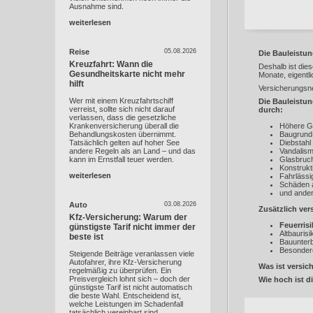
Ausnahme sind.
weiterlesen
Reise
05.08.2026
Die Bauleistun
Kreuzfahrt: Wann die
Deshalb ist dies
Gesundheitskarte nicht mehr
Monate, eigentli
hilft
Versicherungsne
Wer mit einem Kreuzfahrtschiff
Die Bauleistun
verreist, sollte sich nicht darauf
durch:
verlassen, dass die gesetzliche
Krankenversicherung überall die
Höhere Ge
Behandlungskosten übernimmt.
Baugrund
Tatsächlich gelten auf hoher See
Diebstahl
andere Regeln als an Land – und das
Vandalis
kann im Ernstfall teuer werden.
Glasbruch
Konstrukt
weiterlesen
Fahrlässi
Schäden an
und ande
Auto
03.08.2026
Zusätzlich ver
Kfz-Versicherung: Warum der
Feuerris
günstigste Tarif nicht immer der
Altbaurisi
beste ist
Bauunterb
Besonder
Steigende Beiträge veranlassen viele
Autofahrer, ihre Kfz-Versicherung
Was ist versic
regelmäßig zu überprüfen. Ein
Preisvergleich lohnt sich – doch der
Wie hoch ist 
günstigste Tarif ist nicht automatisch
die beste Wahl. Entscheidend ist,
welche Leistungen im Schadenfall
tatsächlich vereinbart sind.