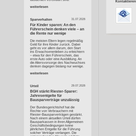
Kontaktieren
weiterlesen
Sparverhalten
31.07.2026
Für Kinder sparen: An den
Führerschein denken viele – an
die Rente nur wenige
Die meisten Eltern legen regelmäßig
Geld für ihre Kinder zurück. Dabei
geht es vor allem darum, den Start
ins Erwachsenenleben zu erleichtern
– etwa für den Führerschein, das
erste Auto oder eine Ausbildung. An
die Altersvorsorge des Nachwuchses
denken dagegen bislang nur wenige.
weiterlesen
Urteil
29.07.2026
BGH stärkt Riester-Sparer:
Jahresentgelte für
Bausparverträge unzulässig
Der Bundesgerichtshof hat die
Rechte von Verbrauchern mit
Riester-Bausparverträgen gestärkt.
Nach einem aktuellen Urteil dürfen
Bausparkassen in ihren Allgemeinen
Geschäftsbedingungen keine
jährlichen Entgelte für die Führung
solcher Verträge verlangen. Die