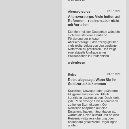
Altersvorsorge
27.07.2026
Altersvorsorge: Viele hoffen auf
Reformen – rechnen aber nicht
mit Vorteilen
Die Mehrheit der Deutschen wünscht
sich eine stärkere staatliche
Förderung der privaten
Altersvorsorge. Gleichzeitig glauben
viele nicht, selbst von den geplanten
Reformen zu profitieren. Das zeigt
eine aktuelle Umfrage unter
Erwachsenen in Deutschland.
weiterlesen
Reise
24.07.2026
Reise abgesagt: Wann Sie Ihr
Geld zurückbekommen
Krankheit, Unwetter oder geänderte
Flugpläne können den Urlaub
kurzfristig platzen lassen. Doch nicht
jede Reiseabsage führt automatisch
zu hohen Stornokosten. Ob
Reisende Anspruch auf eine
Erstattung haben, hängt davon ab,
warum die Reise ausfällt und ob eine
Reiserücktrittsversicherung oder
besondere gesetzliche Regelungen
greifen.