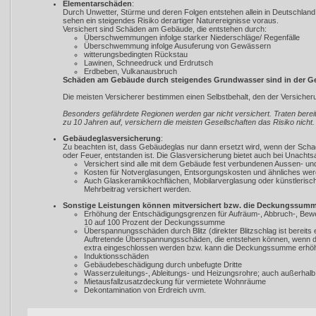
Elementarschäden
:
Durch Unwetter, Stürme und deren Folgen entstehen allein in Deutschland 
sehen ein steigendes Risiko derartiger Naturereignisse voraus.
Versichert sind Schäden am Gebäude, die entstehen durch:
Überschwemmungen infolge starker Niederschläge/ Regenfälle
Überschwemmung infolge Ausuferung von Gewässern
witterungsbedingten Rückstau
Lawinen, Schneedruck und Erdrutsch
Erdbeben, Vulkanausbruch
Schäden am Gebäude durch steigendes Grundwasser sind in der Geb
Die meisten Versicherer bestimmen einen Selbstbehalt, den der Versiche
Besonders gefährdete Regionen werden gar nicht versichert. Traten berei
zu 10 Jahren auf, versichern die meisten Gesellschaften das Risiko nicht.
Gebäudeglasversicherung
:
Zu beachten ist, dass Gebäudeglas nur dann ersetzt wird, wenn der Schad
oder Feuer, entstanden ist. Die Glasversicherung bietet auch bei Unacht
Versichert sind alle mit dem Gebäude fest verbundenen Aussen- un
Kosten für Notverglasungen, Entsorgungskosten und ähnliches w
Auch Glaskeramikkochflächen, Mobilarverglasung oder künstlerisc
Mehrbeitrag versichert werden.
Sonstige Leistungen können mitversichert bzw. die Deckungssumm
Erhöhung der Entschädigungsgrenzen für Aufräum-, Abbruch-, Bew
10 auf 100 Prozent der Deckungssumme
Überspannungsschäden durch Blitz (direkter Blitzschlag ist bereits 
Auftretende Überspannungsschäden, die entstehen können, wenn de
extra eingeschlossen werden bzw. kann die Deckungssumme erhöh
Induktionsschäden
Gebäudebeschädigung durch unbefugte Dritte
Wasserzuleitungs-, Ableitungs- und Heizungsrohre; auch außerha
Mietausfallzusatzdeckung für vermietete Wohnräume
Dekontamination von Erdreich uvm.