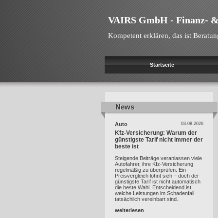
VAIRS GmbH - Finanz- &
Kompetent erklären, das ist Beratun
Startseite
News
News
Auto
03.08.2026
Kfz-Versicherung: Warum der
günstigste Tarif nicht immer der
beste ist
Steigende Beiträge veranlassen viele
Autofahrer, ihre Kfz-Versicherung
regelmäßig zu überprüfen. Ein
Preisvergleich lohnt sich – doch der
günstigste Tarif ist nicht automatisch
die beste Wahl. Entscheidend ist,
welche Leistungen im Schadenfall
tatsächlich vereinbart sind.
weiterlesen