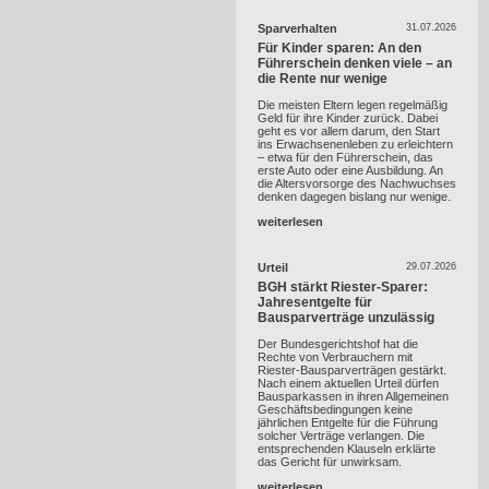
Sparverhalten
31.07.2026
Für Kinder sparen: An den
Führerschein denken viele – an
die Rente nur wenige
Die meisten Eltern legen regelmäßig
Geld für ihre Kinder zurück. Dabei
geht es vor allem darum, den Start
ins Erwachsenenleben zu erleichtern
– etwa für den Führerschein, das
erste Auto oder eine Ausbildung. An
die Altersvorsorge des Nachwuchses
denken dagegen bislang nur wenige.
weiterlesen
Urteil
29.07.2026
BGH stärkt Riester-Sparer:
Jahresentgelte für
Bausparverträge unzulässig
Der Bundesgerichtshof hat die
Rechte von Verbrauchern mit
Riester-Bausparverträgen gestärkt.
Nach einem aktuellen Urteil dürfen
Bausparkassen in ihren Allgemeinen
Geschäftsbedingungen keine
jährlichen Entgelte für die Führung
solcher Verträge verlangen. Die
entsprechenden Klauseln erklärte
das Gericht für unwirksam.
weiterlesen