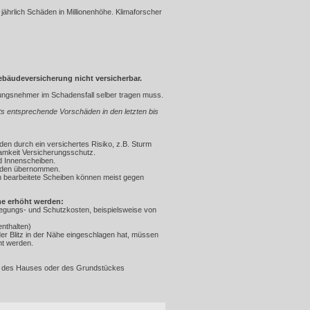
jährlich Schäden in Millionenhöhe. Klimaforscher
äudeversicherung nicht versicherbar.
rungsnehmer im Schadensfall selber tragen muss.
ts entsprechende Vorschäden in den letzten bis
en durch ein versichertes Risiko, z.B. Sturm
samkeit Versicherungsschutz.
d Innenscheiben.
erden übernommen.
h bearbeitete Scheiben können meist gegen
e erhöht werden:
egungs- und Schutzkosten, beispielsweise von
enthalten)
r Blitz in der Nähe eingeschlagen hat, müssen
t werden.
lb des Hauses oder des Grundstückes