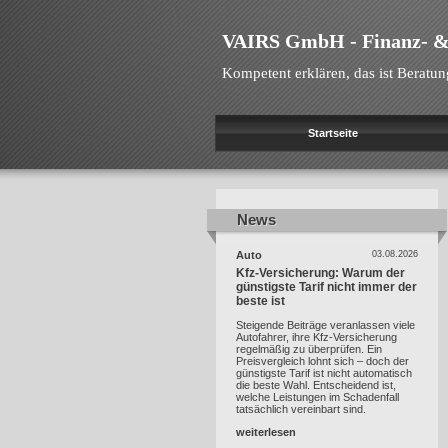
VAIRS GmbH - Finanz- &
Kompetent erklären, das ist Beratun
Startseite
News
News
Auto
03.08.2026
Kfz-Versicherung: Warum der
günstigste Tarif nicht immer der
beste ist
Steigende Beiträge veranlassen viele
Autofahrer, ihre Kfz-Versicherung
regelmäßig zu überprüfen. Ein
Preisvergleich lohnt sich – doch der
günstigste Tarif ist nicht automatisch
die beste Wahl. Entscheidend ist,
welche Leistungen im Schadenfall
tatsächlich vereinbart sind.
weiterlesen