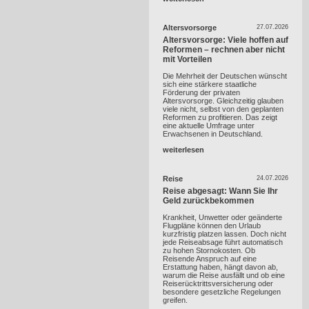
Altersvorsorge
27.07.2026
Altersvorsorge: Viele hoffen auf
Reformen – rechnen aber nicht
mit Vorteilen
Die Mehrheit der Deutschen wünscht
sich eine stärkere staatliche
Förderung der privaten
Altersvorsorge. Gleichzeitig glauben
viele nicht, selbst von den geplanten
Reformen zu profitieren. Das zeigt
eine aktuelle Umfrage unter
Erwachsenen in Deutschland.
weiterlesen
Reise
24.07.2026
Reise abgesagt: Wann Sie Ihr
Geld zurückbekommen
Krankheit, Unwetter oder geänderte
Flugpläne können den Urlaub
kurzfristig platzen lassen. Doch nicht
jede Reiseabsage führt automatisch
zu hohen Stornokosten. Ob
Reisende Anspruch auf eine
Erstattung haben, hängt davon ab,
warum die Reise ausfällt und ob eine
Reiserücktrittsversicherung oder
besondere gesetzliche Regelungen
greifen.