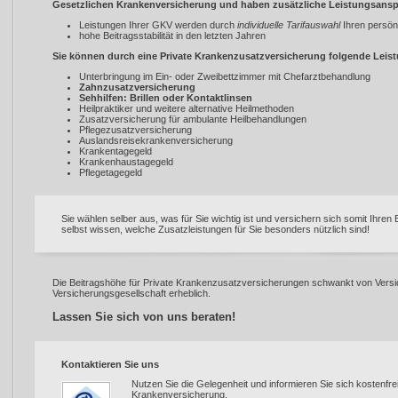
Gesetzlichen Krankenversicherung und haben zusätzliche Leistungsansp
Leistungen Ihrer GKV werden durch
individuelle Tarifauswahl
Ihren persön
hohe Beitragsstabilität in den letzten Jahren
Sie können durch eine Private Krankenzusatzversicherung folgende Leist
Unterbringung im Ein- oder Zweibettzimmer mit Chefarztbehandlung
Zahnzusatzversicherung
Sehhilfen: Brillen oder Kontaktlinsen
Heilpraktiker und weitere alternative Heilmethoden
Zusatzversicherung für ambulante Heilbehandlungen
Pflegezusatzversicherung
Auslandsreisekrankenversicherung
Krankentagegeld
Krankenhaustagegeld
Pflegetagegeld
Sie wählen selber aus, was für Sie wichtig ist und versichern sich somit Ihre
selbst wissen, welche Zusatzleistungen für Sie besonders nützlich sind!
Die Beitragshöhe für Private Krankenzusatzversicherungen schwankt von Versi
Versicherungsgesellschaft erheblich.
Lassen Sie sich von uns beraten!
Kontaktieren Sie uns
Nutzen Sie die Gelegenheit und informieren Sie sich kostenfre
Krankenversicherung.