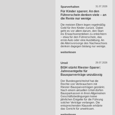
Sparverhalten
31.07.2026
Für Kinder sparen: An den
Führerschein denken viele – an
die Rente nur wenige
Die meisten Eltern legen regelmäßig
Geld für ihre Kinder zurück. Dabei
geht es vor allem darum, den Start
ins Erwachsenenleben zu erleichtern
– etwa für den Führerschein, das
erste Auto oder eine Ausbildung. An
die Altersvorsorge des Nachwuchses
denken dagegen bislang nur wenige.
weiterlesen
Urteil
29.07.2026
BGH stärkt Riester-Sparer:
Jahresentgelte für
Bausparverträge unzulässig
Der Bundesgerichtshof hat die
Rechte von Verbrauchern mit
Riester-Bausparverträgen gestärkt.
Nach einem aktuellen Urteil dürfen
Bausparkassen in ihren Allgemeinen
Geschäftsbedingungen keine
jährlichen Entgelte für die Führung
solcher Verträge verlangen. Die
entsprechenden Klauseln erklärte
das Gericht für unwirksam.
weiterlesen