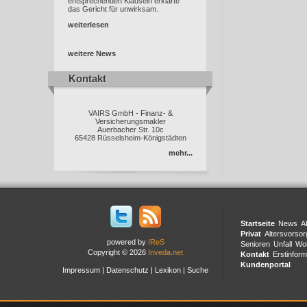
entsprechenden Klauseln erklärte
das Gericht für unwirksam.
weiterlesen
weitere News
Kontakt
Kontakt
VAIRS GmbH - Finanz- &
Versicherungsmakler
Auerbacher Str. 10c
65428 Rüsselsheim-Königstädten
mehr...
Startseite
News
A
Privat
Altersvorsor
powered by
IReS
Senioren
Unfall
Wo
Copyright © 2026
Inveda.net
Kontakt
Erstinform
Kundenportal
Impressum
|
Datenschutz
|
Lexikon
|
Suche