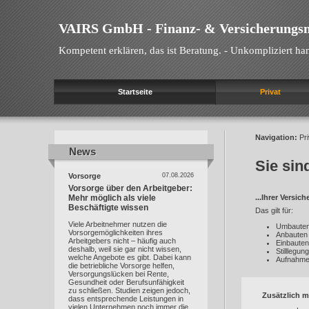
VAIRS GmbH - Finanz- & Versicherungs
Kompetent erklären, das ist Beratung. - Unkompliziert han
Startseite
Privat
Navigation:
Pri
News
News
Sie sind
Vorsorge
07.08.2026
Vorsorge über den Arbeitgeber:
Mehr möglich als viele
...Ihrer Versic
Beschäftigte wissen
Das gilt für:
Viele Arbeitnehmer nutzen die
Umbaute
Vorsorgemöglichkeiten ihres
Anbauten
Arbeitgebers nicht – häufig auch
Einbauten
deshalb, weil sie gar nicht wissen,
Stilllegu
welche Angebote es gibt. Dabei kann
Aufnahme
die betriebliche Vorsorge helfen,
Versorgungslücken bei Rente,
Gesundheit oder Berufsunfähigkeit
zu schließen. Studien zeigen jedoch,
Zusätzlich m
dass entsprechende Leistungen in
vielen Unternehmen noch immer die