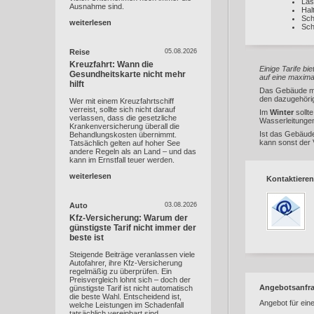
Las
Ausnahme sind.
Hal
Sch
weiterlesen
Sch
Reise
05.08.2026
Kreuzfahrt: Wann die
Einige Tarife b
Gesundheitskarte nicht mehr
auf eine maxi
hilft
Das Gebäude 
den dazugehörig
Wer mit einem Kreuzfahrtschiff
verreist, sollte sich nicht darauf
Im
Winter
sollte
verlassen, dass die gesetzliche
Wasserleitunge
Krankenversicherung überall die
Ist das Gebäu
Behandlungskosten übernimmt.
kann sonst der 
Tatsächlich gelten auf hoher See
andere Regeln als an Land – und das
kann im Ernstfall teuer werden.
weiterlesen
Kontaktieren
Auto
03.08.2026
Kfz-Versicherung: Warum der
günstigste Tarif nicht immer der
beste ist
Steigende Beiträge veranlassen viele
Autofahrer, ihre Kfz-Versicherung
regelmäßig zu überprüfen. Ein
Preisvergleich lohnt sich – doch der
Angebotsanfr
günstigste Tarif ist nicht automatisch
die beste Wahl. Entscheidend ist,
Angebot für ein
welche Leistungen im Schadenfall
tatsächlich vereinbart sind.