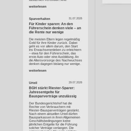
weiterlesen
Sparverhalten
31.07.2026
Für Kinder sparen: An den
Führerschein denken viele – an
die Rente nur wenige
Die meisten Eltern legen regelmäßig
Geld für ihre Kinder zurück. Dabei
geht es vor allem darum, den Start
ins Erwachsenenleben zu erleichtern
– etwa für den Führerschein, das
erste Auto oder eine Ausbildung. An
die Altersvorsorge des Nachwuchses
denken dagegen bislang nur wenige.
weiterlesen
Urteil
29.07.2026
BGH stärkt Riester-Sparer:
Jahresentgelte für
Bausparverträge unzulässig
Der Bundesgerichtshof hat die
Rechte von Verbrauchern mit
Riester-Bausparverträgen gestärkt.
Nach einem aktuellen Urteil dürfen
Bausparkassen in ihren Allgemeinen
Geschäftsbedingungen keine
jährlichen Entgelte für die Führung
solcher Verträge verlangen. Die