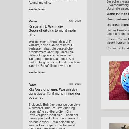
Sie sollten wiss
Ausnahme sind.
Erwerbsunfähigk
Durch die gesetz
weiterlesen
Wann ist man 
Verschiedene 
Reise
05.08.2026
Die gesetzlic
Kreuzfahrt: Wann die
Gesundheitskarte nicht mehr
Bei der Berufsu
angebotenen Le
hilft
Lassen Sie sic
Wer mit einem Kreuzfahrtschiff
abschliessen 
verreist, sollte sich nicht darauf
Zur speziellen A
verlassen, dass die gesetzliche
Krankenversicherung überall die
Behandlungskosten übernimmt.
Tatsächlich gelten auf hoher See
andere Regeln als an Land – und das
kann im Ernstfall teuer werden.
weiterlesen
Auto
03.08.2026
Kfz-Versicherung: Warum der
günstigste Tarif nicht immer der
beste ist
Steigende Beiträge veranlassen viele
Autofahrer, ihre Kfz-Versicherung
regelmäßig zu überprüfen. Ein
Preisvergleich lohnt sich – doch der
günstigste Tarif ist nicht automatisch
die beste Wahl. Entscheidend ist,
welche Leistungen im Schadenfall
tatsächlich vereinbart sind.