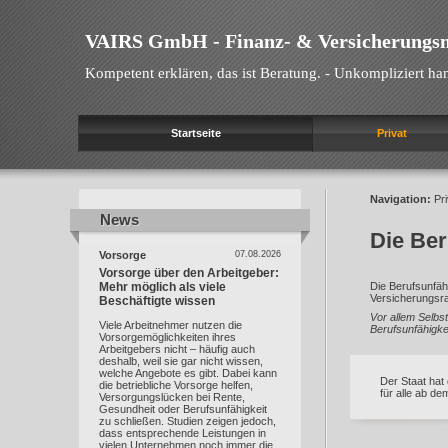
VAIRS GmbH - Finanz- & Versicherungs
Kompetent erklären, das ist Beratung. - Unkompliziert han
Startseite
Privat
Navigation:
Pri
News
News
Die Ber
Vorsorge
07.08.2026
Vorsorge über den Arbeitgeber:
Mehr möglich als viele
Die Berufsunfäh
Versicherungsra
Beschäftigte wissen
Vor allem Selbst
Viele Arbeitnehmer nutzen die
Berufsunfähigke
Vorsorgemöglichkeiten ihres
Arbeitgebers nicht – häufig auch
deshalb, weil sie gar nicht wissen,
welche Angebote es gibt. Dabei kann
Der Staat hat
die betriebliche Vorsorge helfen,
für alle ab d
Versorgungslücken bei Rente,
Gesundheit oder Berufsunfähigkeit
zu schließen. Studien zeigen jedoch,
dass entsprechende Leistungen in
vielen Unternehmen noch immer die