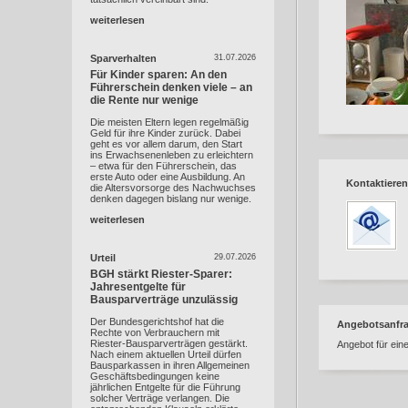
weiterlesen
Sparverhalten
31.07.2026
Für Kinder sparen: An den
Führerschein denken viele – an
die Rente nur wenige
Die meisten Eltern legen regelmäßig
Geld für ihre Kinder zurück. Dabei
geht es vor allem darum, den Start
ins Erwachsenenleben zu erleichtern
– etwa für den Führerschein, das
erste Auto oder eine Ausbildung. An
Kontaktieren
die Altersvorsorge des Nachwuchses
denken dagegen bislang nur wenige.
weiterlesen
Urteil
29.07.2026
BGH stärkt Riester-Sparer:
Jahresentgelte für
Bausparverträge unzulässig
Der Bundesgerichtshof hat die
Angebotsanfr
Rechte von Verbrauchern mit
Riester-Bausparverträgen gestärkt.
Angebot für ein
Nach einem aktuellen Urteil dürfen
Bausparkassen in ihren Allgemeinen
Geschäftsbedingungen keine
jährlichen Entgelte für die Führung
solcher Verträge verlangen. Die