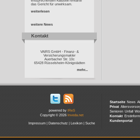
entsprechenden Klauseln erklärte
das Gericht für unwirksam.
weiterlesen
weitere News
Kontakt
Kontakt
VAIRS GmbH - Finanz- &
Versicherungsmakler
Auerbacher Str. 10c
65428 Rüsselsheim-Königstädten
mehr...
Startseite
News
A
Privat
Altersvorsor
powered by
IReS
Senioren
Unfall
Wo
Copyright © 2026
Inveda.net
Kontakt
Erstinform
Kundenportal
Impressum
|
Datenschutz
|
Lexikon
|
Suche