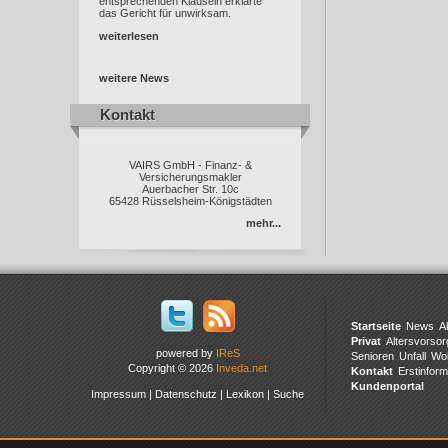
entsprechenden Klauseln erklärte
das Gericht für unwirksam.
weiterlesen
weitere News
Kontakt
Kontakt
VAIRS GmbH - Finanz- &
Versicherungsmakler
Auerbacher Str. 10c
65428 Rüsselsheim-Königstädten
mehr...
Startseite
News
A
Privat
Altersvorsor
powered by
IReS
Senioren
Unfall
Wo
Copyright © 2026
Inveda.net
Kontakt
Erstinform
Kundenportal
Impressum
|
Datenschutz
|
Lexikon
|
Suche