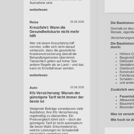
Ausnahme sind.
weiterlesen
Reise
05.08.2026
Die Bauleistun
Kreuzfahrt: Wann die
Deshalb ist dies
Gesundheitskarte nicht mehr
Monate, eigentli
hilft
Versicherungsne
Wer mit einem Kreuzfahrtschiff
Die Bauleistun
verreist, sollte sich nicht darauf
durch:
verlassen, dass die gesetzliche
Krankenversicherung überall die
Höhere Ge
Behandlungskosten übernimmt.
Baugrund
Tatsächlich gelten auf hoher See
Diebstahl
andere Regeln als an Land – und das
Vandalis
kann im Ernstfall teuer werden.
Glasbruch
Konstrukt
weiterlesen
Fahrlässi
Schäden an
und ande
Auto
03.08.2026
Zusätzlich ver
Kfz-Versicherung: Warum der
Feuerris
günstigste Tarif nicht immer der
Altbaurisi
beste ist
Bauunterb
Besonder
Steigende Beiträge veranlassen viele
Autofahrer, ihre Kfz-Versicherung
Was ist versic
regelmäßig zu überprüfen. Ein
Preisvergleich lohnt sich – doch der
Wie hoch ist 
günstigste Tarif ist nicht automatisch
die beste Wahl. Entscheidend ist,
welche Leistungen im Schadenfall
tatsächlich vereinbart sind.