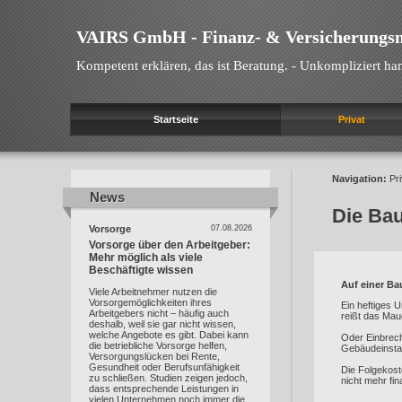
VAIRS GmbH - Finanz- & Versicherungs
Kompetent erklären, das ist Beratung. - Unkompliziert han
Startseite
Privat
Navigation:
Pri
News
News
Die Bau
Vorsorge
07.08.2026
Vorsorge über den Arbeitgeber:
Mehr möglich als viele
Beschäftigte wissen
Auf einer Bau
Viele Arbeitnehmer nutzen die
Vorsorgemöglichkeiten ihres
Ein heftiges 
Arbeitgebers nicht – häufig auch
reißt das Mau
deshalb, weil sie gar nicht wissen,
welche Angebote es gibt. Dabei kann
Oder Einbrech
die betriebliche Vorsorge helfen,
Gebäudeinstal
Versorgungslücken bei Rente,
Gesundheit oder Berufsunfähigkeit
Die Folgekost
zu schließen. Studien zeigen jedoch,
nicht mehr fin
dass entsprechende Leistungen in
vielen Unternehmen noch immer die