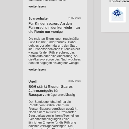
Kontaktieren
weiterlesen
Sparverhalten
31.07.2026
Für Kinder sparen: An den
Führerschein denken viele – an
die Rente nur wenige
Die meisten Eltern legen regelmäßig
Geld für ihre Kinder zurück. Dabei
geht es vor allem darum, den Start
ins Erwachsenenleben zu erleichtern
– etwa für den Führerschein, das
erste Auto oder eine Ausbildung. An
die Altersvorsorge des Nachwuchses
denken dagegen bislang nur wenige.
weiterlesen
Urteil
29.07.2026
BGH stärkt Riester-Sparer:
Jahresentgelte für
Bausparverträge unzulässig
Der Bundesgerichtshof hat die
Rechte von Verbrauchern mit
Riester-Bausparverträgen gestärkt.
Nach einem aktuellen Urteil dürfen
Bausparkassen in ihren Allgemeinen
Geschäftsbedingungen keine
jährlichen Entgelte für die Führung
solcher Verträge verlangen. Die