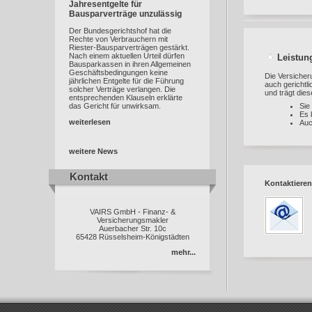
Jahresentgelte für
Bausparverträge unzulässig
Der Bundesgerichtshof hat die
Rechte von Verbrauchern mit
Riester-Bausparverträgen gestärkt.
Nach einem aktuellen Urteil dürfen
Leistun
Bausparkassen in ihren Allgemeinen
Geschäftsbedingungen keine
Die Versicher
jährlichen Entgelte für die Führung
auch gerichtl
solcher Verträge verlangen. Die
und trägt die
entsprechenden Klauseln erklärte
das Gericht für unwirksam.
Sie
Es 
weiterlesen
Auc
weitere News
Kontakt
Kontakt
Kontaktieren
VAIRS GmbH - Finanz- &
Versicherungsmakler
Auerbacher Str. 10c
65428 Rüsselsheim-Königstädten
mehr...