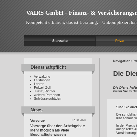
VAIRS GmbH - Finanz- & Versicherungs
Kompetent erklären, das ist Beratung. - Unkompliziert han
Startseite
Privat
Navigation:
Pri
Diensthaftpflicht
Diensthaftpflicht
Die Die
Verwaltung
Leistungen
Lehrer
Polizei, Zoll
Die Diensthaft
Justiz, Richter
wenn Sie in d
weitere Personen
Schlüsselschäden
Sind Sie auc
News
News
Die schuldhaf
Klassenausflug
Vorsorge
07.08.2026
In der Praxis 
Vorsorge über den Arbeitgeber:
ausgesetzt. A
Mehr möglich als viele
Versicherungsf
Beschäftigte wissen