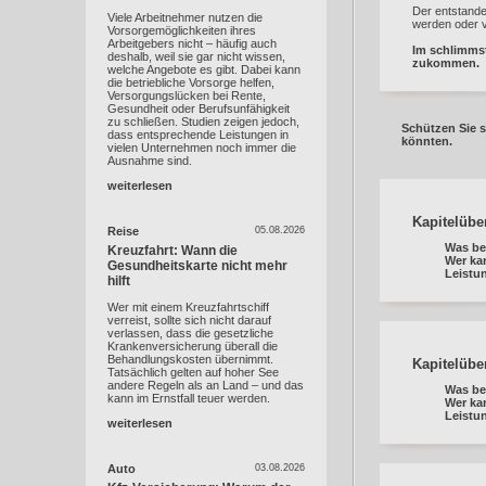
Der entstande
Viele Arbeitnehmer nutzen die
werden oder v
Vorsorgemöglichkeiten ihres
Arbeitgebers nicht – häufig auch
Im schlimmst
deshalb, weil sie gar nicht wissen,
zukommen.
welche Angebote es gibt. Dabei kann
die betriebliche Vorsorge helfen,
Versorgungslücken bei Rente,
Gesundheit oder Berufsunfähigkeit
zu schließen. Studien zeigen jedoch,
Schützen Sie 
dass entsprechende Leistungen in
könnten.
vielen Unternehmen noch immer die
Ausnahme sind.
weiterlesen
Kapitelübe
Reise
05.08.2026
Was be
Kreuzfahrt: Wann die
Wer ka
Gesundheitskarte nicht mehr
Leistu
hilft
Wer mit einem Kreuzfahrtschiff
verreist, sollte sich nicht darauf
verlassen, dass die gesetzliche
Krankenversicherung überall die
Behandlungskosten übernimmt.
Kapitelübe
Tatsächlich gelten auf hoher See
andere Regeln als an Land – und das
Was be
kann im Ernstfall teuer werden.
Wer ka
Leistu
weiterlesen
Auto
03.08.2026