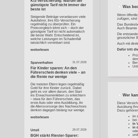
Kfz-Versicherung: Warum der
günstigste Tarif nicht immer der
Was bed
beste ist
Wenn öffentli
Steigende Beiträge veranlassen viele
zufügen, sind 
Autofahrer, ihre Kfz-Versicherung
regelmäßig zu überprüfen. Ein
Das Bundesbe
Preisvergleich lohnt sich – doch der
Auch Beamte o
günstigste Tarif ist nicht automatisch
Die entstand
die beste Wahl. Entscheidend ist,
gesetzlicher 
welche Leistungen im Schadenfall
tatsächlich vereinbart sind.
Auch mit dir
Dafür tritt d
weiterlesen
Prü
dem
Ber
Sparverhalten
31.07.2026
Unb
Für Kinder sparen: An den
Führerschein denken viele – an
die Rente nur wenige
Die meisten Eltern legen regelmäßig
Geld für ihre Kinder zurück. Dabei
geht es vor allem darum, den Start
Wer kan
ins Erwachsenenleben zu erleichtern
– etwa für den Führerschein, das
erste Auto oder eine Ausbildung. An
Diese Versich
die Altersvorsorge des Nachwuchses
Ausübung Ihrer
denken dagegen bislang nur wenige.
Dazu gehören
im 
weiterlesen
bei
in 
in 
Urteil
29.07.2026
ode
un
BGH stärkt Riester-Sparer: