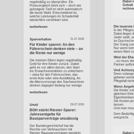
Dabei i
regelmäßig zu überprüfen. Ein
Gehalt
Preisvergleich lohnt sich – doch der
rechne
günstigste Tarif ist nicht automatisch
die beste Wahl. Entscheidend ist,
welche Leistungen im Schadenfall
tatsächlich vereinbart sind.
Die teuerste
weiterlesen
In der Pflege
Dabei liegen 
Jeder weiß, wi
Sparverhalten
31.07.2026
Im Durchschni
Der Gang zum 
Für Kinder sparen: An den
Nur wenn kein
Führerschein denken viele – an
einem Wert vo
die Rente nur wenige
Wird der Ehep
Die meisten Eltern legen regelmäßig
...so muss de
Geld für ihre Kinder zurück. Dabei
Partner aufbr
geht es vor allem darum, den Start
Und Achtung,
ins Erwachsenenleben zu erleichtern
Denn solange 
– etwa für den Führerschein, das
gebeten werde
erste Auto oder eine Ausbildung. An
Pflegefall nicht 
die Altersvorsorge des Nachwuchses
denken dagegen bislang nur wenige.
Wenn Angehör
Die Kinder so
weiterlesen
gleichem Eink
Eigenheimbesi
Die Kosten je
lassen.
Urteil
29.07.2026
Und man muss 
BGH stärkt Riester-Sparer:
Dem Bedürftig
Jahresentgelte für
entspricht.
Bausparverträge unzulässig
Der Bundesgerichtshof hat die
Rechte von Verbrauchern mit
Dabei 
Riester-Bausparverträgen gestärkt.