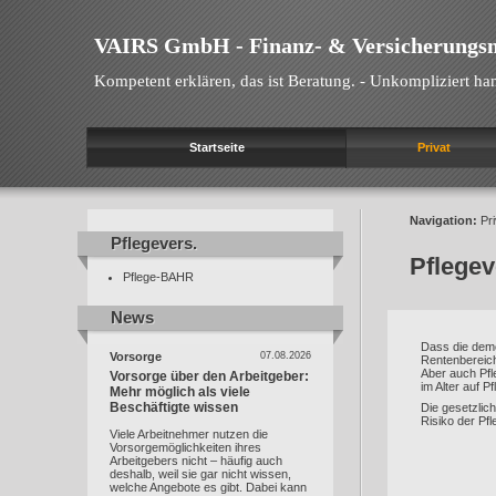
VAIRS GmbH - Finanz- & Versicherungs
Kompetent erklären, das ist Beratung. - Unkompliziert han
Startseite
Privat
Navigation:
Pri
Pflegevers.
Pflegevers.
Pflege
Pflege-BAHR
News
News
Dass die demo
Vorsorge
07.08.2026
Rentenbereic
Aber auch Pfl
Vorsorge über den Arbeitgeber:
im Alter auf P
Mehr möglich als viele
Beschäftigte wissen
Die gesetzlic
Risiko der Pfl
Viele Arbeitnehmer nutzen die
Vorsorgemöglichkeiten ihres
Arbeitgebers nicht – häufig auch
deshalb, weil sie gar nicht wissen,
welche Angebote es gibt. Dabei kann