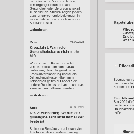
die betriebliche Vorsorge helfen,
Versorgungslücken bei Rente,
Gesundheit oder Berufsunfähigkeit
zu schließen. Studien zeigen jedoch,
dass entsprechende Leistungen in
vielen Unternehmen noch immer die
Kapitelübe
Ausnahme sind.
Pfleged
weiterlesen
Zusatzp
Es gibt
Was Sie
Reise
05.08.2026
Kreuzfahrt: Wann die
Gesundheitskarte nicht mehr
hilft
Wer mit einem Kreuzfahrtschiff
Pflegedi
verreist, sollte sich nicht darauf
verlassen, dass die gesetzliche
Krankenversicherung überall die
Behandlungskosten übernimmt.
Solange es ir
Tatsächlich gelten auf hoher See
einen ambulan
andere Regeln als an Land – und das
Kosten des P
kann im Ernstfall teuer werden.
weiterlesen
Eine Alternat
Seit 2004 dürf
der Knackpunk
Auto
03.08.2026
Haushaltshilf
helfen.
Kfz-Versicherung: Warum der
günstigste Tarif nicht immer der
beste ist
Steigende Beiträge veranlassen viele
Hinwei
Autofahrer, ihre Kfz-Versicherung