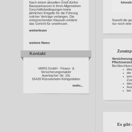
hinneh
Nach einem aktuellen Urteil dürfen
Bausparkassen in ihren Allgemeinen
Geschäftsbedingungen keine
jährlichen Entgelte für die Führung
solcher Verträge verlangen. Die
Sowohl die ges
entsprechenden Klauseln erklärte
nur noch ein
das Gericht für unwirksam.
weiterlesen
weitere News
Zusatzpo
Kontakt
Kontakt
Versicherung
Pflichtversi
Bei Abschluss
VAIRS GmbH - Finanz- &
idea
Versicherungsmakler
der
Auerbacher Str. 10c
wen
65428 Rüsselsheim-Königstädten
Zus
das
mehr...
Aus
bei
Es gibt 